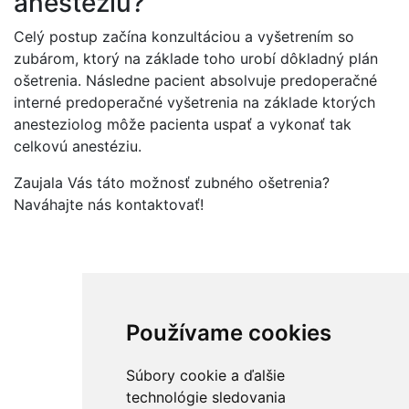
anestéziu?
Celý postup začína konzultáciou a vyšetrením so
zubárom, ktorý na základe toho urobí dôkladný plán
ošetrenia. Následne pacient absolvuje predoperačné
interné predoperačné vyšetrenia na základe ktorých
anesteziolog môže pacienta uspať a vykonať tak
celkovú anestéziu.
Zaujala Vás táto možnosť zubného ošetrenia?
Naváhajte nás kontaktovať!
Používame cookies
O NÁS
AKÚTNE OŠETRENIE
Súbory cookie a ďalšie
ZUBY NA SPLÁTKY
technológie sledovania
GALÉRIA